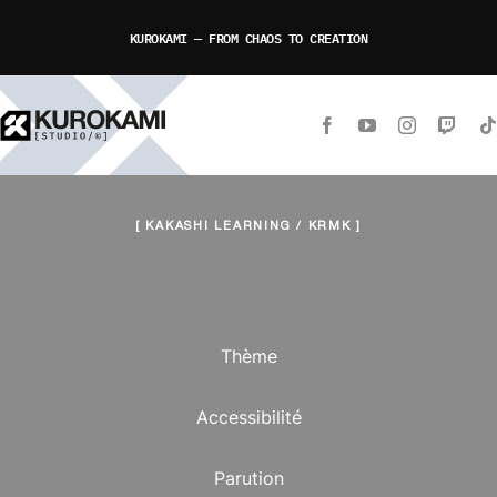
Passer
KUROKAMI — FROM CHAOS TO CREATION
au
contenu
[ KAKASHI LEARNING / KRMK ]
Thème
Accessibilité
Parution