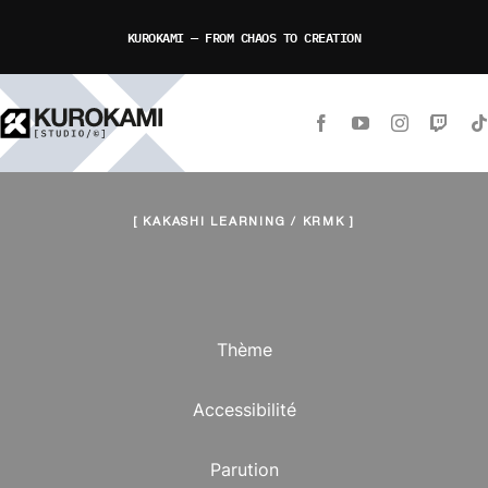
Passer
KUROKAMI — FROM CHAOS TO CREATION
au
contenu
[ KAKASHI LEARNING / KRMK ]
Thème
Accessibilité
Parution