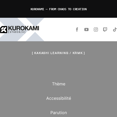
Passer
KUROKAMI — FROM CHAOS TO CREATION
au
contenu
[ KAKASHI LEARNING / KRMK ]
Thème
Accessibilité
Parution