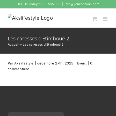
Passer
Call Us Today! 1.555.555.555
|
info@yourdomain.com
au
contenu
Les caresses d’Etimboué 2
Accueil
»
Les caresses d’Etimboué 2
Par
Akslifestyle
|
décembre 27th, 2025
|
Event
|
0
commentaire